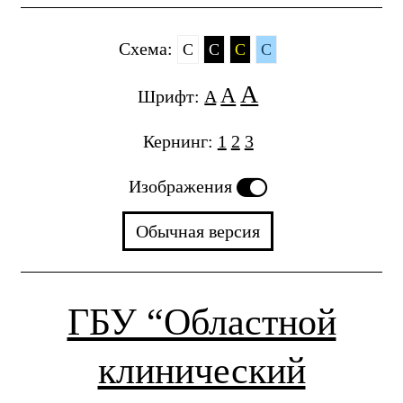
Cхема:
C
C
C
C
A
A
Шрифт:
A
Кернинг:
1
2
3
Изображения
Обычная версия
ГБУ “Областной
клинический